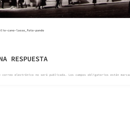
ulio-cano-lasso_foto-pando
GACIÓN
NA RESPUESTA
ADAS
e correo electrónico no será publicada.
Los campos obligatorios están marc