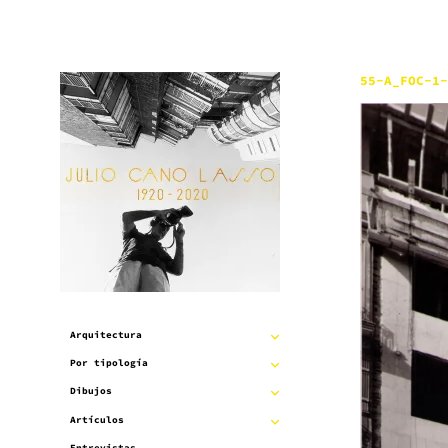
Saltar
al
contenido
55-A_FOC-1-
Arquitectura
EXPANDIR
Por tipología
EXPANDIR
SUBMENÚ
Dibujos
EXPANDIR
SUBMENÚ
Artículos
EXPANDIR
SUBMENÚ