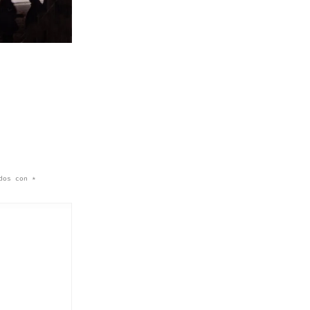
ados con
*