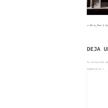
55-a_foc-1-j
NAVE
DE
DEJA U
ENTR
Tu dirección d
Comentario
*