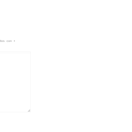
ados con
*