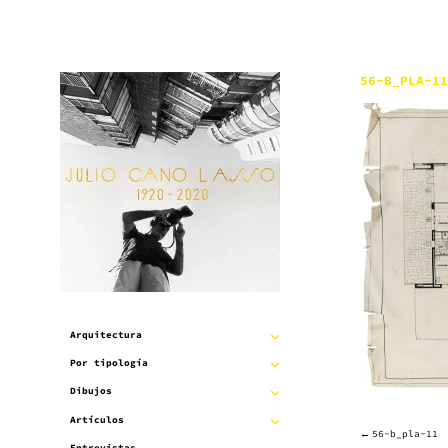
Saltar
al
contenido
56-B_PLA-11
Arquitectura
EXPANDIR
Por tipología
EXPANDIR
SUBMENÚ
Dibujos
EXPANDIR
SUBMENÚ
Artículos
EXPANDIR
SUBMENÚ
56-b_pla-11