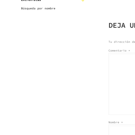
NAVE
Entrevistas
EXPANDIR
SUBMENÚ
Búsqueda por nombre
DE
SUBMENÚ
DEJA U
ENTR
Tu dirección d
Comentario
*
Nombre
*