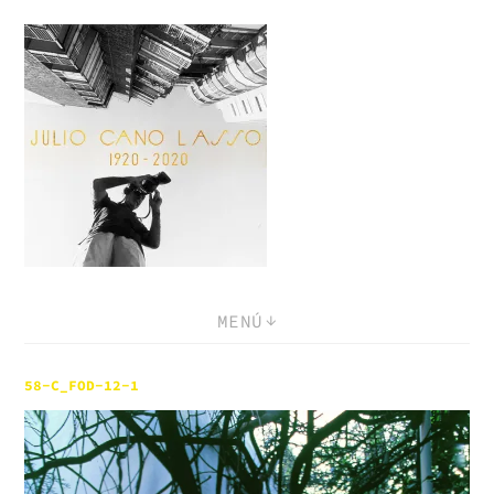
Saltar
al
contenido
MENÚ
58-C_FOD-12-1