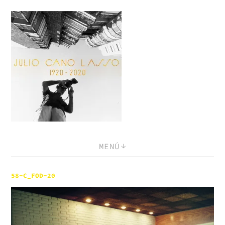
Saltar
al
contenido
MENÚ
58-C_FOD-20