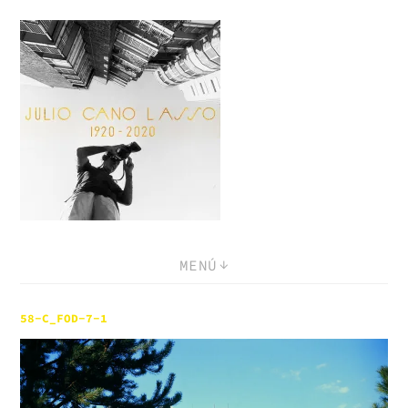
Saltar
al
contenido
MENÚ
58-C_FOD-7-1