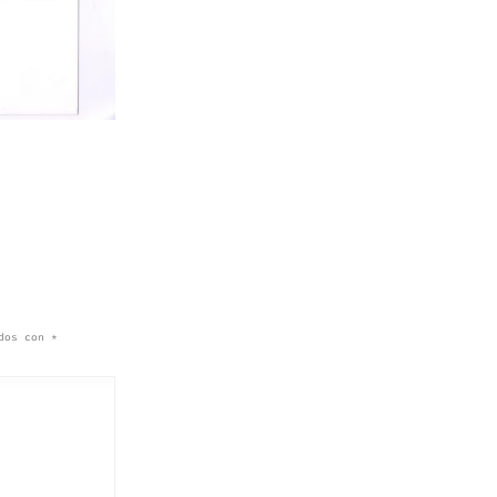
ados con
*