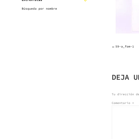
Entrevistas
EXPANDIR
SUBMENÚ
Búsqueda por nombre
SUBMENÚ
59-a_fom-1
NAVE
DE
DEJA U
ENTR
Tu dirección d
Comentario
*