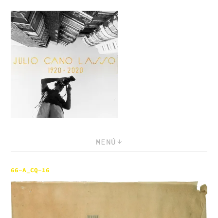
Saltar
al
contenido
MENÚ
66-A_CQ-16