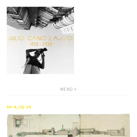
Saltar
al
contenido
MENÚ
66-A_CQ-19