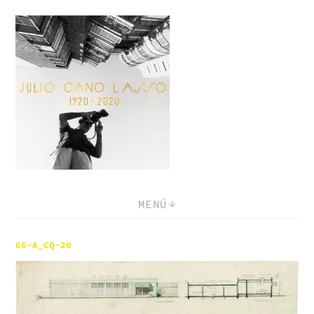
Saltar
al
contenido
MENÚ
66-A_CQ-20