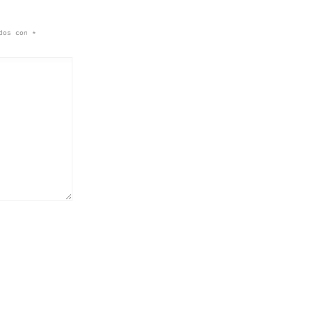
ados con
*