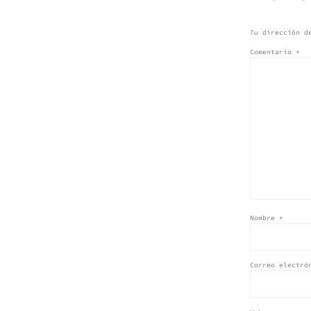
ENTR
Tu dirección d
Comentario
*
Nombre
*
Correo electr