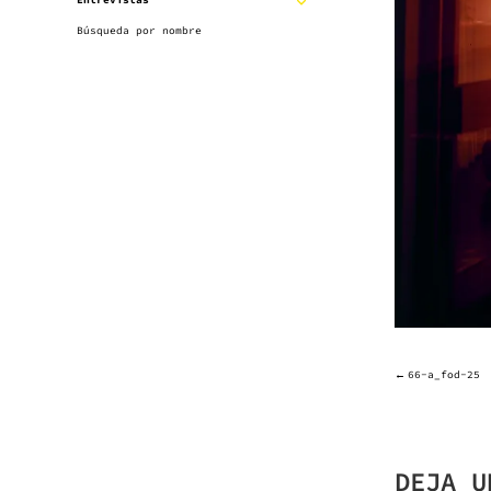
Entrevistas
EXPANDIR
SUBMENÚ
Búsqueda por nombre
SUBMENÚ
66-a_fod-25
NAVE
DE
DEJA U