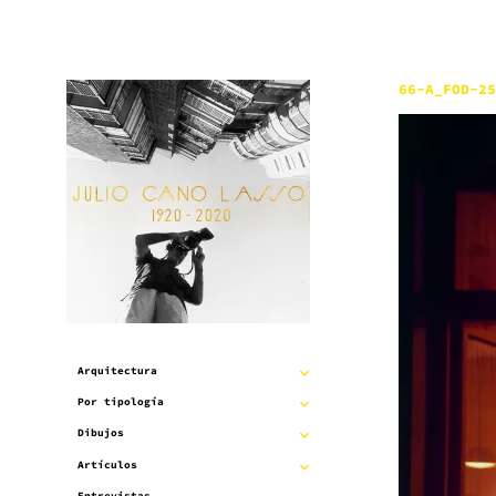
Saltar
al
contenido
66-A_FOD-25
Arquitectura
EXPANDIR
Por tipología
EXPANDIR
SUBMENÚ
Dibujos
EXPANDIR
SUBMENÚ
Artículos
EXPANDIR
SUBMENÚ