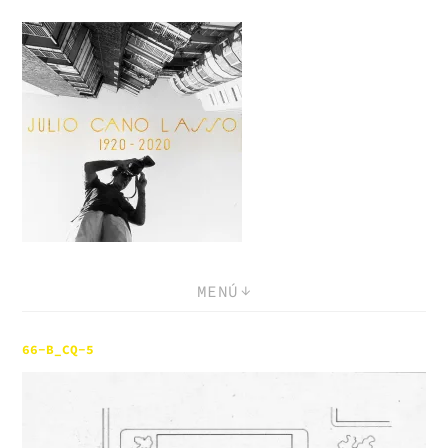
Saltar
al
contenido
MENÚ
66-B_CQ-5