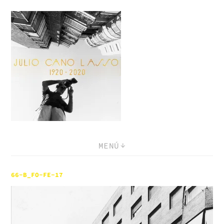
Saltar
al
contenido
MENÚ
66-B_FO-FE-17