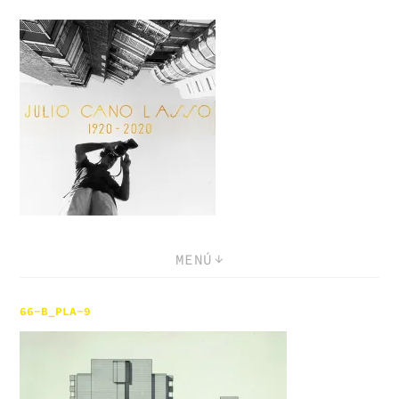
Saltar
al
contenido
MENÚ
66-B_PLA-9