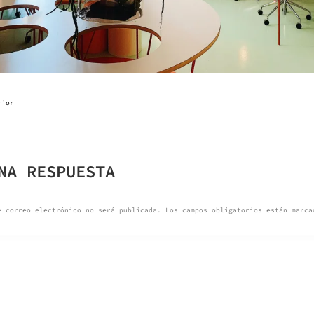
rior
GACIÓN
NA RESPUESTA
ADAS
e correo electrónico no será publicada.
Los campos obligatorios están marc