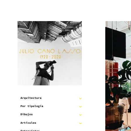
Saltar
al
contenido
Arquitectura
EXPANDIR
Por tipología
EXPANDIR
SUBMENÚ
Dibujos
EXPANDIR
SUBMENÚ
Artículos
EXPANDIR
SUBMENÚ