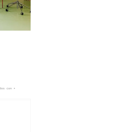
ados con
*