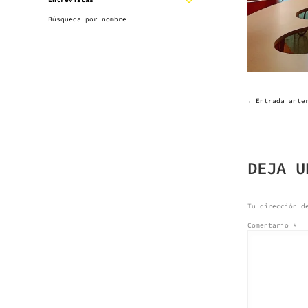
Entrevistas
EXPANDIR
SUBMENÚ
Búsqueda por nombre
SUBMENÚ
Entrada ante
NAVE
DE
DEJA U
ENTR
Tu dirección d
Comentario
*